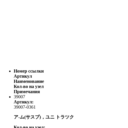
Номер ссылки
Артикул
Наименование
Кол-во на узел
Примечания
39007
Артикул:
39007-0361
ア-ム(サスプ)，ユニ トラツク
Кол-во на узел: