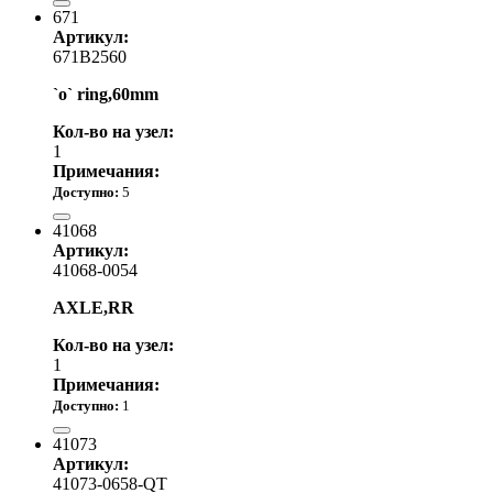
671
Артикул:
671B2560
`o` ring,60mm
Кол-во на узел:
1
Примечания:
Доступно:
5
660.00 р.
41068
Артикул:
41068-0054
AXLE,RR
Кол-во на узел:
1
Примечания:
Доступно:
1
4 390.00 р.
41073
Артикул:
41073-0658-QT