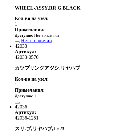
WHEEL-ASSY,RR,G.BLACK
Кол-во на узел:
1
Примечания:
Доступно:
Нет в наличии
Нет в наличии
42033
Артикул:
42033-0570
カツプリングアツシ,リヤハブ
Кол-во на узел:
1
Примечания:
Доступно:
1
23 910.00 р.
42036
Артикул:
42036-1251
スリ-ブ,リヤハブ,L=23