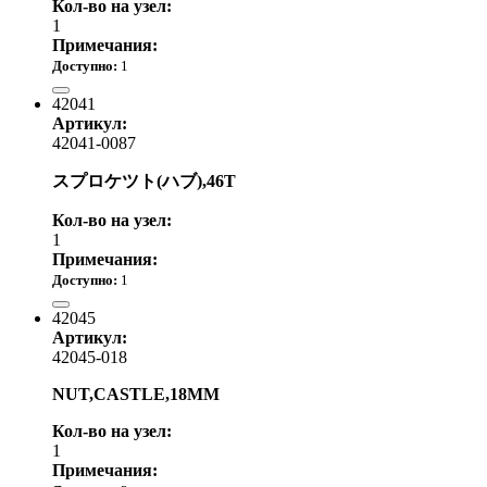
Кол-во на узел:
1
Примечания:
Доступно:
1
2 450.00 р.
42041
Артикул:
42041-0087
スプロケツト(ハブ),46T
Кол-во на узел:
1
Примечания:
Доступно:
1
от 3 180.00 р.
42045
Артикул:
42045-018
NUT,CASTLE,18MM
Кол-во на узел:
1
Примечания: