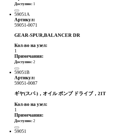
Доступно:
1
7 330.00 р.
59051A
Артикул:
59051-0071
GEAR-SPUR,BALANCER DR
Кол-во на узел:
1
Примечания:
Доступно:
2
5 090.00 р.
59051B
Артикул:
59051-0087
ギヤ(スパ-)，オイル ポンプ ドライブ，21T
Кол-во на узел:
1
Примечания:
Доступно:
2
2 430.00 р.
59051