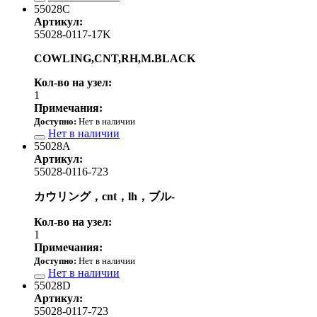
55028C
Артикул:
55028-0117-17K
COWLING,CNT,RH,M.BLACK
Кол-во на узел:
1
Примечания:
Доступно:
Нет в наличии
Нет в наличии
55028A
Артикул:
55028-0116-723
カウリング，cnt，lh，ブル-
Кол-во на узел:
1
Примечания:
Доступно:
Нет в наличии
Нет в наличии
55028D
Артикул:
55028-0117-723