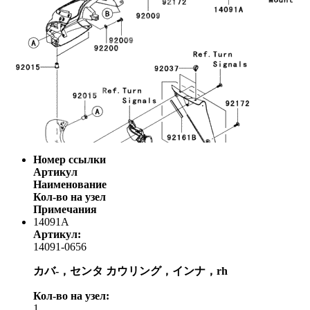
Номер ссылки
Артикул
Наименование
Кол-во на узел
Примечания
14091A
Артикул:
14091-0656
カバ-，センタ カウリング，インナ，rh
Кол-во на узел:
1