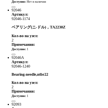
Доступно:
Нет в наличии
90.00 р.
92046
Артикул:
92046-1174
ベアリング(ニ-ドル)，TA2230Z
Кол-во на узел:
2
Примечания:
Доступно:
1
3 780.00 р.
92046A
Артикул:
92046-1240
Bearing-needle,ntbr22
Кол-во на узел:
2
Примечания:
Доступно:
1
1 680.00 р.
92093