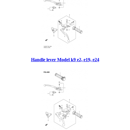
Handle lever Model k9 e2, e19, e24