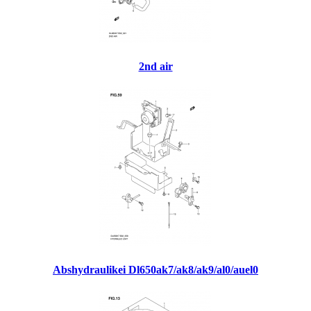
2nd air
Abshydraulikei Dl650ak7/ak8/ak9/al0/auel0