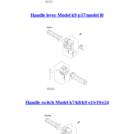
Handle lever Model k9 p37/model l0
Handle switch Model k7/k8/k9 e2/e19/e24