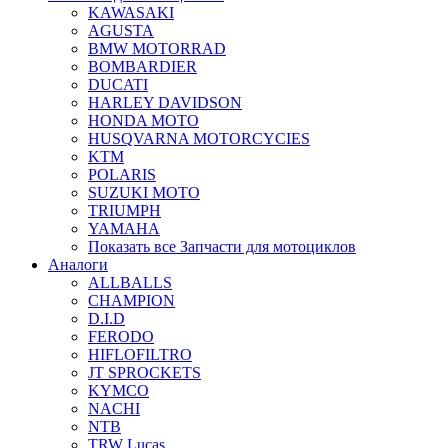
KAWASAKI
AGUSTA
BMW MOTORRAD
BOMBARDIER
DUCATI
HARLEY DAVIDSON
HONDA MOTO
HUSQVARNA MOTORCYCIES
KTM
POLARIS
SUZUKI MOTO
TRIUMPH
YAMAHA
Показать все Запчасти для мотоциклов
Аналоги
ALLBALLS
CHAMPION
D.I.D
FERODO
HIFLOFILTRO
JT SPROCKETS
KYMCO
NACHI
NTB
TRW Lucas