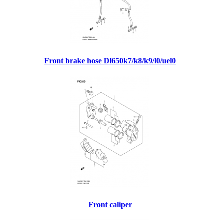
Front brake hose Dl650k7/k8/k9/l0/uel0
Front caliper