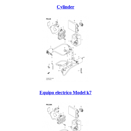
Cylinder
Equipo electrico Model k7