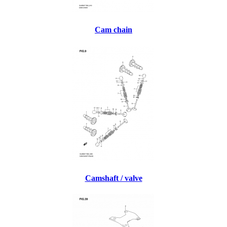
Cam chain
Camshaft / valve