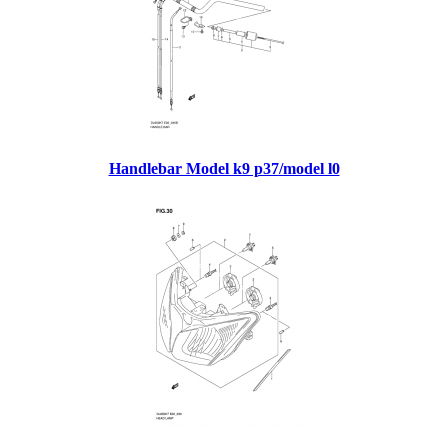
Handlebar Model k9 p37/model l0