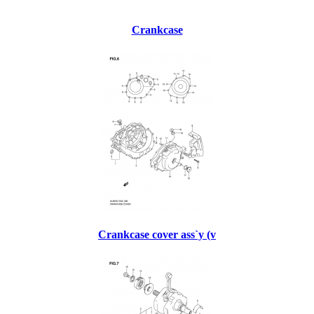
Crankcase
Crankcase cover ass`y (v