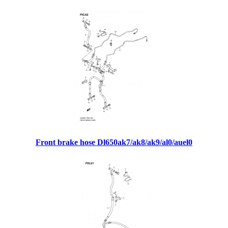
Front brake hose Dl650ak7/ak8/ak9/al0/auel0