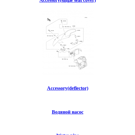
Accessory(single seat cover)
Accessory(deflector)
Водяной насос