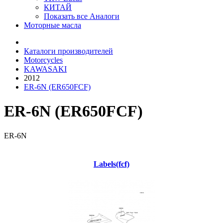
КИТАЙ
Показать все Аналоги
Моторные масла
Каталоги производителей
Motorcycles
KAWASAKI
2012
ER-6N (ER650FCF)
ER-6N (ER650FCF)
ER-6N
Labels(fcf)