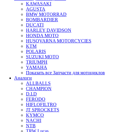
KAWASAKI
AGUSTA
BMW MOTORRAD
BOMBARDIER
DUCATI
HARLEY DAVIDSON
HONDA MOTO
HUSQVARNA MOTORCYCIES
KTM
POLARIS
SUZUKI MOTO
TRIUMPH
YAMAHA
Показать все Запчасти для мотоциклов
Аналоги
ALLBALLS
CHAMPION
D.I.D
FERODO
HIFLOFILTRO
JT SPROCKETS
KYMCO
NACHI
NTB
TRW Lucas