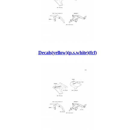
Decals(yellow)(p.s.white)(fcf)