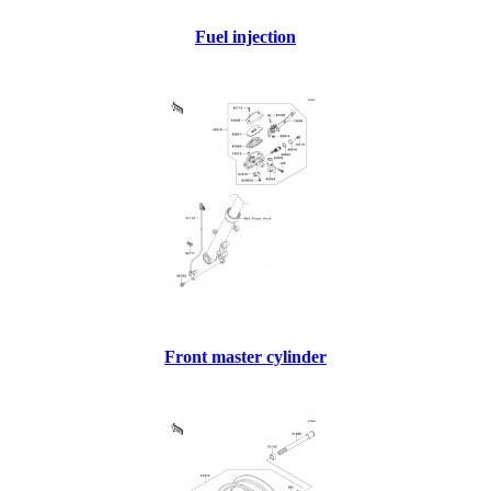
Fuel injection
Front master cylinder