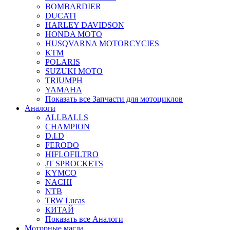
BOMBARDIER
DUCATI
HARLEY DAVIDSON
HONDA MOTO
HUSQVARNA MOTORCYCIES
KTM
POLARIS
SUZUKI MOTO
TRIUMPH
YAMAHA
Показать все Запчасти для мотоциклов
Аналоги
ALLBALLS
CHAMPION
D.I.D
FERODO
HIFLOFILTRO
JT SPROCKETS
KYMCO
NACHI
NTB
TRW Lucas
КИТАЙ
Показать все Аналоги
Моторные масла