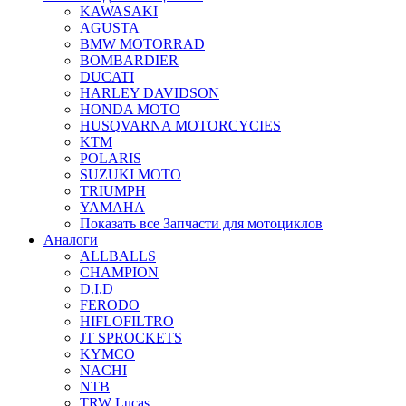
KAWASAKI
AGUSTA
BMW MOTORRAD
BOMBARDIER
DUCATI
HARLEY DAVIDSON
HONDA MOTO
HUSQVARNA MOTORCYCIES
KTM
POLARIS
SUZUKI MOTO
TRIUMPH
YAMAHA
Показать все Запчасти для мотоциклов
Аналоги
ALLBALLS
CHAMPION
D.I.D
FERODO
HIFLOFILTRO
JT SPROCKETS
KYMCO
NACHI
NTB
TRW Lucas