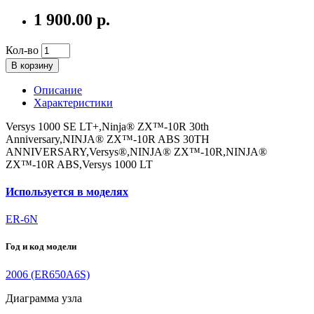
1 900.00 р.
Кол-во
В корзину
Описание
Характеристики
Versys 1000 SE LT+,Ninja® ZX™-10R 30th
Anniversary,NINJA® ZX™-10R ABS 30TH
ANNIVERSARY,Versys®,NINJA® ZX™-10R,NINJA®
ZX™-10R ABS,Versys 1000 LT
Используется в моделях
ER-6N
Год и код модели
2006 (ER650A6S)
Диаграмма узла