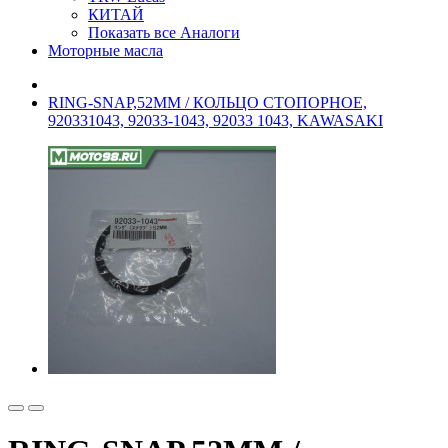
КИТАЙ
Показать все Аналоги
Моторные масла
RING-SNAP,52MM / КОЛЬЦО СТОПОРНОЕ,
920331043, 92033-1043, 92033 1043, KAWASAKI