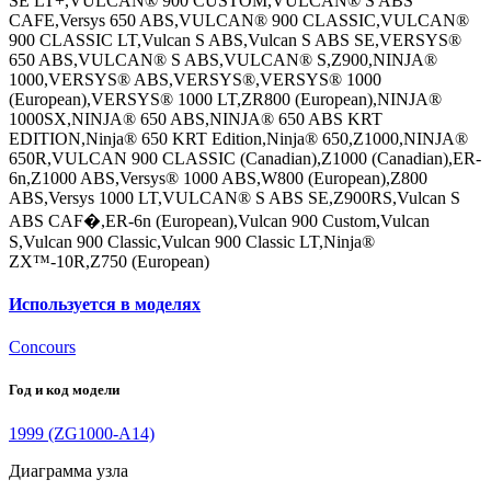
SE LT+,VULCAN® 900 CUSTOM,VULCAN® S ABS
CAFE,Versys 650 ABS,VULCAN® 900 CLASSIC,VULCAN®
900 CLASSIC LT,Vulcan S ABS,Vulcan S ABS SE,VERSYS®
650 ABS,VULCAN® S ABS,VULCAN® S,Z900,NINJA®
1000,VERSYS® ABS,VERSYS®,VERSYS® 1000
(European),VERSYS® 1000 LT,ZR800 (European),NINJA®
1000SX,NINJA® 650 ABS,NINJA® 650 ABS KRT
EDITION,Ninja® 650 KRT Edition,Ninja® 650,Z1000,NINJA®
650R,VULCAN 900 CLASSIC (Canadian),Z1000 (Canadian),ER-
6n,Z1000 ABS,Versys® 1000 ABS,W800 (European),Z800
ABS,Versys 1000 LT,VULCAN® S ABS SE,Z900RS,Vulcan S
ABS CAF�,ER-6n (European),Vulcan 900 Custom,Vulcan
S,Vulcan 900 Classic,Vulcan 900 Classic LT,Ninja®
ZX™-10R,Z750 (European)
Используется в моделях
Concours
Год и код модели
1999 (ZG1000-A14)
Диаграмма узла