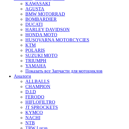
KAWASAKI
AGUSTA
BMW MOTORRAD
BOMBARDIER
DUCATI
HARLEY DAVIDSON
HONDA MOTO
HUSQVARNA MOTORCYCIES
KTM
POLARIS
SUZUKI MOTO
TRIUMPH
YAMAHA
Показать все Запчасти для мотоциклов
Аналоги
ALLBALLS
CHAMPION
D.I.D
FERODO
HIFLOFILTRO
JT SPROCKETS
KYMCO
NACHI
NTB
TRW Lucas