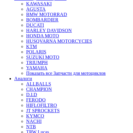
KAWASAKI
AGUSTA
BMW MOTORRAD
BOMBARDIER
DUCATI
HARLEY DAVIDSON
HONDA MOTO
HUSQVARNA MOTORCYCIES
KTM
POLARIS
SUZUKI MOTO
TRIUMPH
YAMAHA
Показать все Запчасти для мотоциклов
Аналоги
ALLBALLS
CHAMPION
D.I.D
FERODO
HIFLOFILTRO
JT SPROCKETS
KYMCO
NACHI
NTB
TRW Lucas