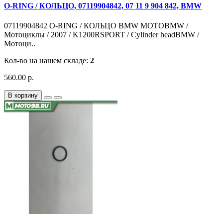
O-RING / КОЛЬЦО, 07119904842, 07 11 9 904 842, BMW
07119904842 O-RING / КОЛЬЦО BMW MOTOBMW /
Мотоциклы / 2007 / K1200RSPORT / Cylinder headBMW /
Мотоци..
Кол-во на нашем складе:
2
560.00 р.
В корзину