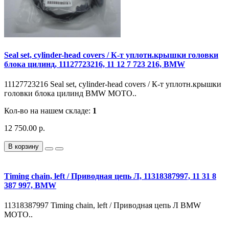
Seal set, cylinder-head covers / К-т уплотн.крышки головки
блока цилинд, 11127723216, 11 12 7 723 216, BMW
11127723216 Seal set, cylinder-head covers / К-т уплотн.крышки
головки блока цилинд BMW MOTO..
Кол-во на нашем складе:
1
12 750.00 р.
В корзину
Timing chain, left / Приводная цепь Л, 11318387997, 11 31 8
387 997, BMW
11318387997 Timing chain, left / Приводная цепь Л BMW
MOTO..